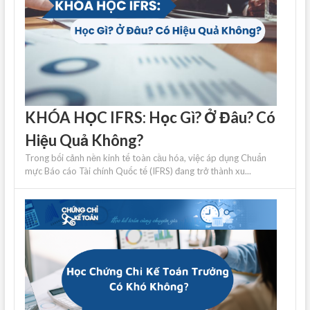
KHÓA HỌC IFRS: Học Gì? Ở Đâu? Có
Hiệu Quả Không?
Trong bối cảnh nền kinh tế toàn cầu hóa, việc áp dụng Chuẩn
mực Báo cáo Tài chính Quốc tế (IFRS) đang trở thành xu...