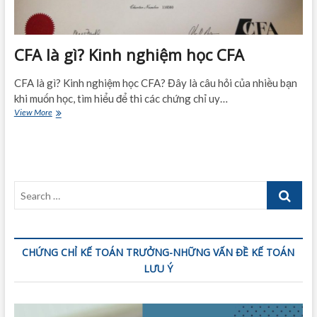
CFA là gì? Kinh nghiệm học CFA
CFA là gì? Kinh nghiệm học CFA? Đây là câu hỏi của nhiều bạn
khi muốn học, tìm hiểu để thi các chứng chỉ uy…
CFA
View More
là
gì?
Kinh
nghiệm
học
Search
CFA
…
CHỨNG CHỈ KẾ TOÁN TRƯỞNG-NHỮNG VẤN ĐỀ KẾ TOÁN
LƯU Ý