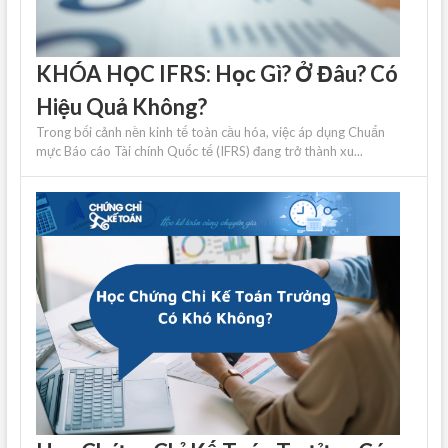
KHÓA HỌC IFRS: Học Gì? Ở Đâu? Có
Hiệu Quả Không?
Trong bối cảnh nền kinh tế toàn cầu hóa, việc áp dụng Chuẩn
mực Báo cáo Tài chính Quốc tế (IFRS) đang trở thành xu...