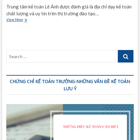
Trung tâm kế toán Lê Ánh được đánh giá là địa chỉ dạy kế toán
chất lượng và uy tín trên thị trường đào tạo…
Review
View More
học
kế
toán
Lê
Ánh
Search
có
tốt
…
không
CHỨNG CHỈ KẾ TOÁN TRƯỞNG-NHỮNG VẤN ĐỀ KẾ TOÁN
LƯU Ý