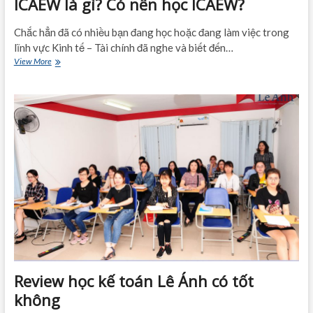
ICAEW là gì? Có nên học ICAEW?
Chắc hẳn đã có nhiều bạn đang học hoặc đang làm việc trong
lĩnh vực Kinh tế – Tài chính đã nghe và biết đến…
ICAEW
View More
là
gì?
Có
nên
học
ICAEW?
Review học kế toán Lê Ánh có tốt
không