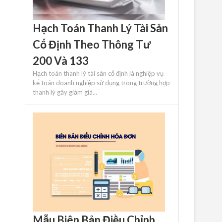
Hạch Toán Thanh Lý Tài Sản
Cố Định Theo Thông Tư
200 Và 133
Hạch toán thanh lý tài sản cố định là nghiệp vụ
kế toán doanh nghiệp sử dụng trong trường hợp
thanh lý gây giảm giá...
Mẫu Biên Bản Điều Chỉnh