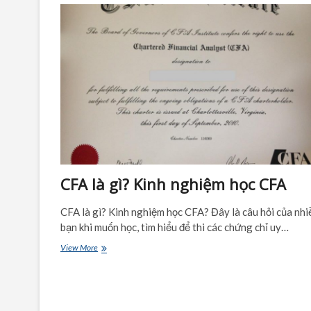
CFA là gì? Kinh nghiệm học CFA
CFA là gì? Kinh nghiệm học CFA? Đây là câu hỏi của nhi
bạn khi muốn học, tìm hiểu để thi các chứng chỉ uy…
CFA
View More
là
gì?
Kinh
nghiệm
học