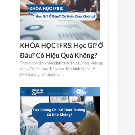
KHÓA HỌC IFRS: Học Gì? Ở
Đâu? Có Hiệu Quả Không?
Trong bối cảnh nền kinh tế toàn cầu hóa, việc áp
dụng Chuẩn mực Báo cáo Tài chính Quốc tế
(IFRS) đang trở thành xu...