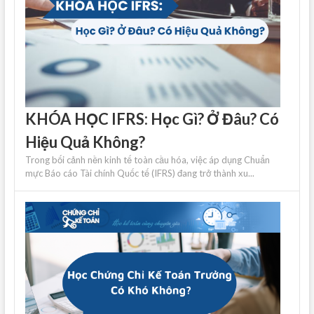
KHÓA HỌC IFRS: Học Gì? Ở Đâu? Có
Hiệu Quả Không?
Trong bối cảnh nền kinh tế toàn cầu hóa, việc áp dụng Chuẩn
mực Báo cáo Tài chính Quốc tế (IFRS) đang trở thành xu...