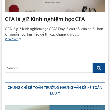
CFA là gì? Kinh nghiệm học CFA
CFA là gì? Kinh nghiệm học CFA? Đây là câu hỏi của nhiều bạn
khi muốn học, tìm hiểu để thi các chứng chỉ uy…
CFA
View More
là
gì?
Kinh
nghiệm
học
Search
CFA
…
CHỨNG CHỈ KẾ TOÁN TRƯỞNG-NHỮNG VẤN ĐỀ KẾ TOÁN
LƯU Ý