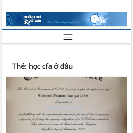
Skip
Chứng Chỉ
to
VỮNG BƯỚC THÀNH CÔNG
content
Kế Toán
Thẻ:
học cfa ở đâu