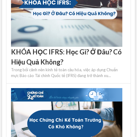
KHÓA HỌC IFRS: Học Gì? Ở Đâu? Có
Hiệu Quả Không?
Trong bối cảnh nền kinh tế toàn cầu hóa, việc áp dụng Chuẩn
mực Báo cáo Tài chính Quốc tế (IFRS) đang trở thành xu...