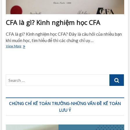
CFA là gì? Kinh nghiệm học CFA
CFA là gì? Kinh nghiệm học CFA? Đây là câu hỏi của nhiều bạn
khi muốn học, tìm hiểu để thi các chứng chỉ uy…
CFA
View More
là
gì?
Kinh
nghiệm
học
Search
CFA
…
CHỨNG CHỈ KẾ TOÁN TRƯỞNG-NHỮNG VẤN ĐỀ KẾ TOÁN
LƯU Ý