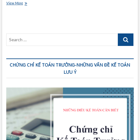
Kinh
View More
nghiệm
ôn
thi
chứng
chỉ
Search
hành
nghề
…
kế
toán
CHỨNG CHỈ KẾ TOÁN TRƯỞNG-NHỮNG VẤN ĐỀ KẾ TOÁN
LƯU Ý