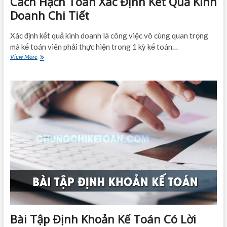
Cách Hạch Toán Xác Định Kết Quả Kinh
Doanh Chi Tiết
Xác định kết quả kinh doanh là công việc vô cùng quan trọng
mà kế toán viên phải thực hiện trong 1 kỳ kế toán…
Cách
View More
Hạch
Toán
Xác
Định
Kết
Quả
Kinh
Doanh
Chi
Tiết
Bài Tập Định Khoản Kế Toán Có Lời