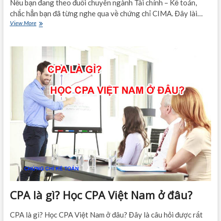
Nếu bạn đang theo đuổi chuyên ngành Tài chính – Kế toán,
chắc hẳn bạn đã từng nghe qua về chứng chỉ CIMA. Đây lài…
CIMA
View More
là
gì?
Học
CIMA
có
khó
không?
CPA là gì? Học CPA Việt Nam ở đâu?
CPA là gì? Học CPA Việt Nam ở đâu? Đây là câu hỏi được rất