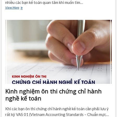
nhiều các bạn kế toán quan tâm khi muốn tìm…
CPA
View More
là
gì?
Học
CPA
Việt
Nam
ở
đâu?
Kinh nghiệm ôn thi chứng chỉ hành
nghề kế toán
Khi các bạn ôn thi chứng chỉ hành nghề kế toán cần phải lưu ý
rất kỹ VAS 01 (Vietnam Accounting Standards – Chuẩn mực…