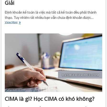
Giải
Định khoản kế toán là việc mà tất cả kế toán đều phải thành
thạo. Tuy nhiên rất nhiều bạn vẫn chưa định khoản được…
Bài
View More
Tập
Định
Khoản
Kế
Toán
Có
Lời
Giải
CIMA là gì? Học CIMA có khó không?