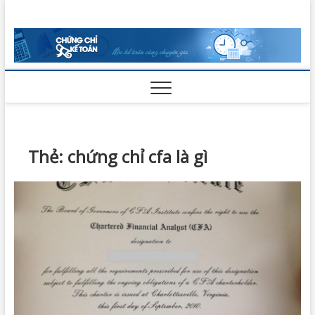
Skip
Chứng Chỉ
to
VỮNG BƯỚC THÀNH CÔNG
content
Kế Toán
Thẻ:
chứng chỉ cfa là gì