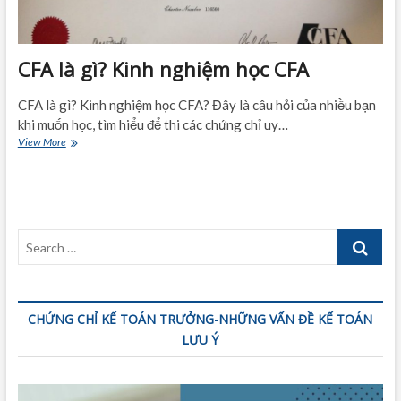
CFA là gì? Kinh nghiệm học CFA
CFA là gì? Kinh nghiệm học CFA? Đây là câu hỏi của nhiều bạn
khi muốn học, tìm hiểu để thi các chứng chỉ uy…
CFA
View More
là
gì?
Kinh
nghiệm
học
Search
CFA
…
CHỨNG CHỈ KẾ TOÁN TRƯỞNG-NHỮNG VẤN ĐỀ KẾ TOÁN
LƯU Ý