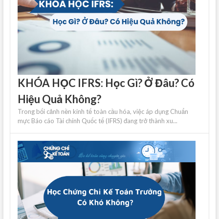
KHÓA HỌC IFRS: Học Gì? Ở Đâu? Có
Hiệu Quả Không?
Trong bối cảnh nền kinh tế toàn cầu hóa, việc áp dụng Chuẩn
mực Báo cáo Tài chính Quốc tế (IFRS) đang trở thành xu...