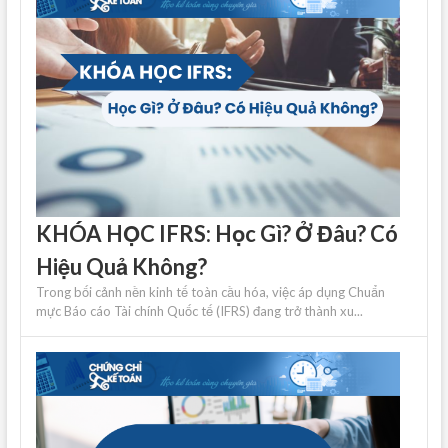
KHÓA HỌC IFRS: Học Gì? Ở Đâu? Có
Hiệu Quả Không?
Trong bối cảnh nền kinh tế toàn cầu hóa, việc áp dụng Chuẩn
mực Báo cáo Tài chính Quốc tế (IFRS) đang trở thành xu...