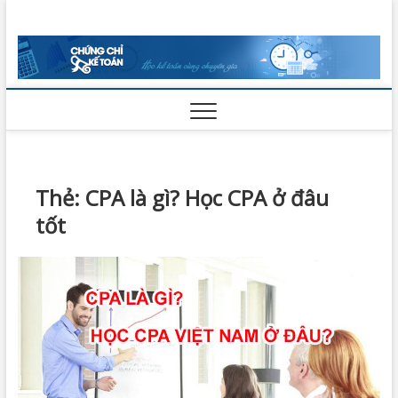
Skip
Chứng Chỉ
to
VỮNG BƯỚC THÀNH CÔNG
content
Kế Toán
Thẻ:
CPA là gì? Học CPA ở đâu
tốt