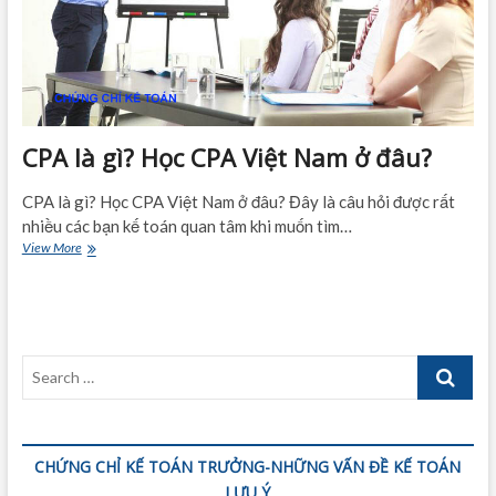
CPA là gì? Học CPA Việt Nam ở đâu?
CPA là gì? Học CPA Việt Nam ở đâu? Đây là câu hỏi được rất
nhiều các bạn kế toán quan tâm khi muốn tìm…
CPA
View More
là
gì?
Học
CPA
Việt
Search
Nam
ở
…
đâu?
CHỨNG CHỈ KẾ TOÁN TRƯỞNG-NHỮNG VẤN ĐỀ KẾ TOÁN
LƯU Ý