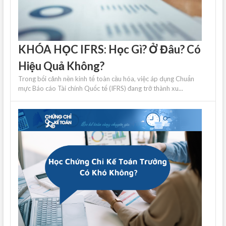
KHÓA HỌC IFRS: Học Gì? Ở Đâu? Có
Hiệu Quả Không?
Trong bối cảnh nền kinh tế toàn cầu hóa, việc áp dụng Chuẩn
mực Báo cáo Tài chính Quốc tế (IFRS) đang trở thành xu...