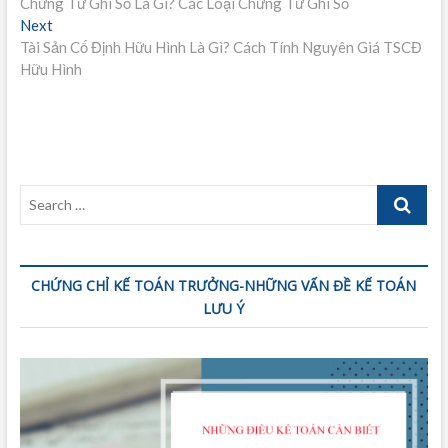
post:
Chứng Từ Ghi Sổ Là Gì? Các Loại Chứng Từ Ghi Sổ
hướng
Next
Next
bài
post:
Tài Sản Cố Định Hữu Hình Là Gì? Cách Tính Nguyên Giá TSCĐ
Hữu Hình
viết
Search
…
CHỨNG CHỈ KẾ TOÁN TRƯỞNG-NHỮNG VẤN ĐỀ KẾ TOÁN
LƯU Ý