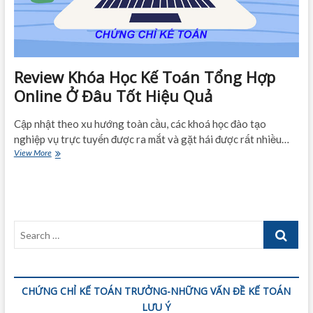
Review Khóa Học Kế Toán Tổng Hợp
Online Ở Đâu Tốt Hiệu Quả
Cập nhật theo xu hướng toàn cầu, các khoá học đào tạo
nghiệp vụ trực tuyến được ra mắt và gặt hái được rất nhiều…
Review
View More
Khóa
Học
Kế
Toán
Tổng
Search
Hợp
Online
…
Ở
Đâu
Tốt
CHỨNG CHỈ KẾ TOÁN TRƯỞNG-NHỮNG VẤN ĐỀ KẾ TOÁN
Hiệu
Quả
LƯU Ý