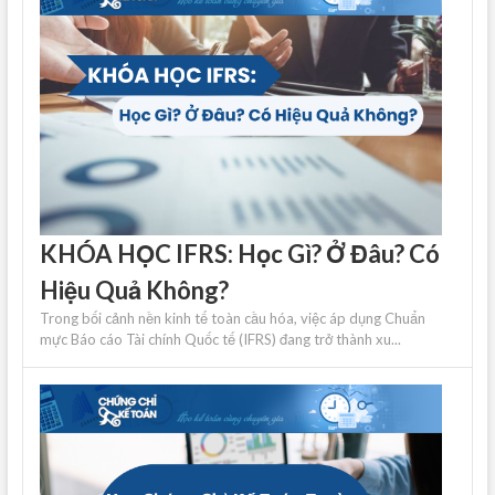
KHÓA HỌC IFRS: Học Gì? Ở Đâu? Có
Hiệu Quả Không?
Trong bối cảnh nền kinh tế toàn cầu hóa, việc áp dụng Chuẩn
mực Báo cáo Tài chính Quốc tế (IFRS) đang trở thành xu...