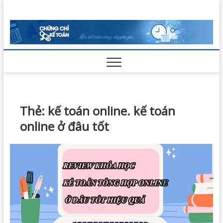
Skip
Chứng Chỉ
to
VỮNG BƯỚC THÀNH CÔNG
content
Kế Toán
Thẻ:
kế toán online. kế toán
online ở đâu tốt