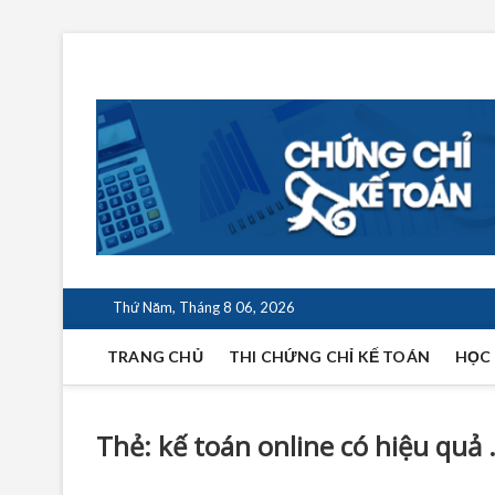
Skip
to
Chứng Chỉ Kế Toán
content
VỮNG BƯỚC THÀNH CÔNG
Thứ Năm, Tháng 8 06, 2026
TRANG CHỦ
THI CHỨNG CHỈ KẾ TOÁN
HỌC 
Thẻ:
kế toán online có hiệu quả 