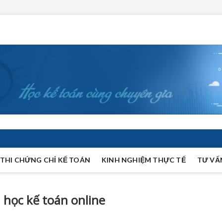
THI CHỨNG CHỈ KẾ TOÁN
KINH NGHIỆM THỰC TẾ
TƯ VẤ
. học kế toán online