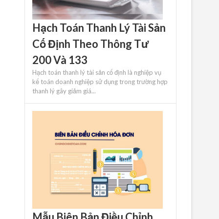
Hạch Toán Thanh Lý Tài Sản
Cố Định Theo Thông Tư
200 Và 133
Hạch toán thanh lý tài sản cố định là nghiệp vụ
kế toán doanh nghiệp sử dụng trong trường hợp
thanh lý gây giảm giá...
Mẫu Biên Bản Điều Chỉnh