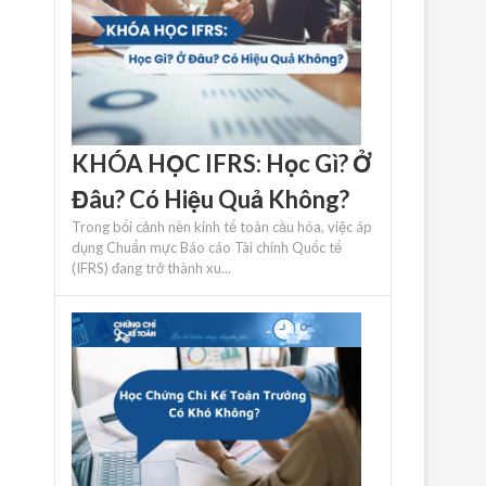
KHÓA HỌC IFRS: Học Gì? Ở
Đâu? Có Hiệu Quả Không?
Trong bối cảnh nền kinh tế toàn cầu hóa, việc áp
dụng Chuẩn mực Báo cáo Tài chính Quốc tế
(IFRS) đang trở thành xu...