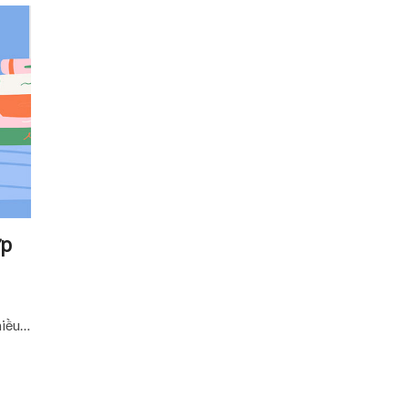
ợp
hiều…