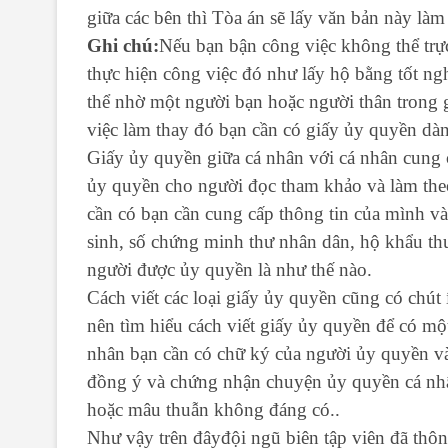
giữa các bên thì Tòa án sẽ lấy văn bản này làm 
Ghi chú:
Nếu bạn bận công việc không thể trự
thực hiện công việc đó như lấy hộ bằng tốt ngh
thể nhờ một người bạn hoặc người thân trong g
việc làm thay đó bạn cần có giấy ủy quyền dà
Giấy ủy quyền giữa cá nhân với cá nhân cung 
ủy quyền cho người đọc tham khảo và làm theo
cần có bạn cần cung cấp thông tin của mình và
sinh, số chứng minh thư nhân dân, hộ khẩu t
người được ủy quyền là như thế nào.
Cách viết các loại giấy ủy quyền cũng có chút
nên tìm hiểu cách viết giấy ủy quyền để có mộ
nhân bạn cần có chữ ký của người ủy quyền v
đồng ý và chứng nhận chuyện ủy quyền cá nhân
hoặc mâu thuẫn không đáng có..
Như vậy trên đâyđội ngũ biên tập viên đã thô