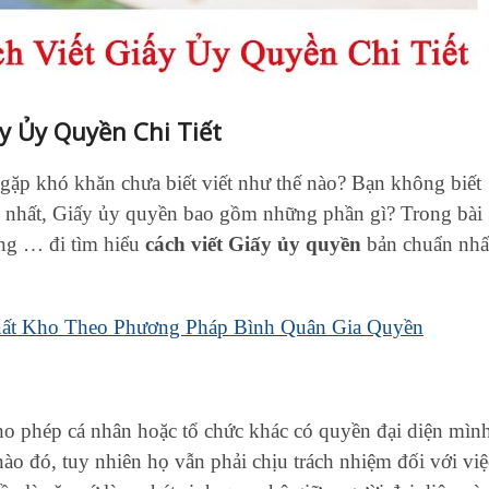
y Ủy Quyền Chi Tiết
ặp khó khăn chưa biết viết như thế nào? Bạn không biết
 nhất, Giấy ủy quyền bao gồm những phần gì? Trong bài
ng … đi tìm hiểu
cách viết Giấy ủy quyền
bản chuẩn nhấ
uất Kho Theo Phương Pháp Bình Quân Gia Quyền
ho phép cá nhân hoặc tổ chức khác có quyền đại diện mìn
ào đó, tuy nhiên họ vẫn phải chịu trách nhiệm đối với việ