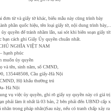
i đơn từ và giấy tờ khác, biểu mẫu này cũng trình bày
ành phần quốc hiệu, tên loại giấy tờ, nội dung trình bày,
ủy quyền để tránh nhầm lẫn, sai sót khi biên soạn giấy tờ
ác bạn cách ghi Giấy Ủy quyền chuẩn nhất.
ỘI CHỦ NGHĨA VIỆT NAM
h phúc
bạn muốn ủy quyền
ọ và tên, sinh năm, số CMND,
0, 135448508, Cầu giấy-Hà Nội
ố CMND, Hộ khẩu thường trú
a- Hà Nội
ng vụ việc ủy quyền, ghi rõ giấy uy quyền này có giá trị
 phải làm ít nhất là 03 bản, 2 bên phải đến UBND cấp x
nhân trong pháp nhân)Sau này, nếu có tranh chấp xảy ra