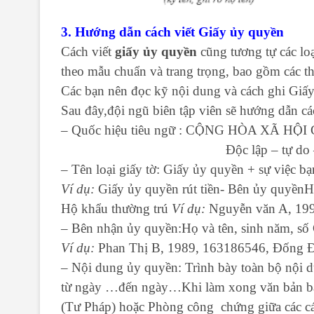
3.
Hướng dẫn cách viết Giấy ủy quyền
Cách viết
giấy ủy quyền
cũng tương tự các loạ
theo mẫu chuẩn và trang trọng, bao gồm các th
Các bạn nên đọc kỹ nội dung và cách ghi Giấy 
Sau đây,đội ngũ biên tập viên sẽ hướng dẫn c
– Quốc hiệu tiêu ngữ : CỘNG HÒA XÃ H
Độc lập – tự do – hạn
– Tên loại giấy tờ: Giấy ủy quyền + sự việc 
Ví dụ:
Giấy ủy quyền rút tiền- Bên ủy quyềnH
Hộ khẩu thường trú
Ví dụ:
Nguyễn văn A, 199
– Bên nhận ủy quyền:Họ và tên, sinh năm, s
Ví dụ:
Phan Thị B, 1989, 163186546, Đống Đ
– Nội dung ủy quyền: Trình bày toàn bộ nội du
từ ngày …đến ngày…Khi làm xong văn bản bạn
(Tư Pháp) hoặc Phòng công chứng giữa các cá 