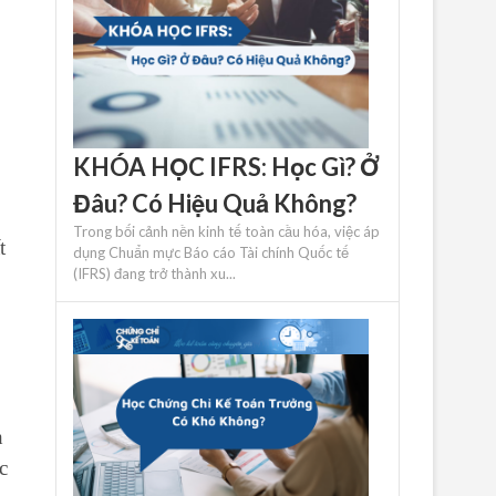
KHÓA HỌC IFRS: Học Gì? Ở
Đâu? Có Hiệu Quả Không?
Trong bối cảnh nền kinh tế toàn cầu hóa, việc áp
t
dụng Chuẩn mực Báo cáo Tài chính Quốc tế
(IFRS) đang trở thành xu...
h
c