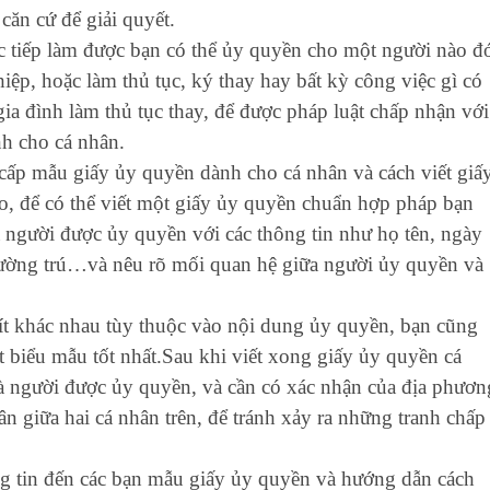
căn cứ để giải quyết.
c tiếp làm được bạn có thể ủy quyền cho một người nào đ
iệp, hoặc làm thủ tục, ký thay hay bất kỳ công việc gì có
ia đình làm thủ tục thay, để được pháp luật chấp nhận với
nh cho cá nhân.
cấp mẫu giấy ủy quyền dành cho cá nhân và cách viết giấ
, để có thể viết một giấy ủy quyền chuẩn hợp pháp bạn
 người được ủy quyền với các thông tin như họ tên, ngày
hường trú…và nêu rõ mối quan hệ giữa người ủy quyền và
 ít khác nhau tùy thuộc vào nội dung ủy quyền, bạn cũng
t biểu mẫu tốt nhất.Sau khi viết xong giấy ủy quyền cá
à người được ủy quyền, và cần có xác nhận của địa phươn
 giữa hai cá nhân trên, để tránh xảy ra những tranh chấp
ng tin đến các bạn mẫu giấy ủy quyền và hướng dẫn cách