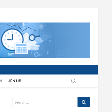
N
LIÊN HỆ
Search
…