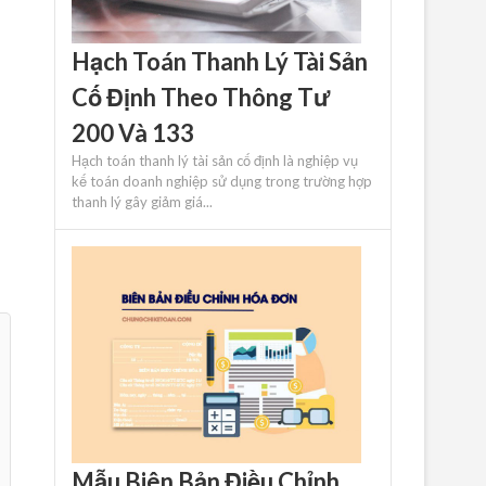
Hạch Toán Thanh Lý Tài Sản
Cố Định Theo Thông Tư
200 Và 133
Hạch toán thanh lý tài sản cố định là nghiệp vụ
kế toán doanh nghiệp sử dụng trong trường hợp
thanh lý gây giảm giá...
Mẫu Biên Bản Điều Chỉnh