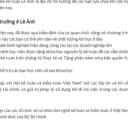
m kế toán Lê Ánh là địa chỉ tin tưởng để các bạn lựa chọn khi cần h
ện nay.
 trưởng ở Lê Ánh
hiện nay, đã được qua kiểm định của cơ quan chức năng về chương trì
vì vậy các bạn có thể yên tâm về chất lượng khi học ở đây
năm kinh nghiệm hiện đang công tác tại các doanh nghiệp lớn
hành học viên được tặng khóa học nguyên lý kế toán để cài cắm nhữ
m kế toán trên chứng từ thực tế và Tặng phần mềm misa bản quyền fu
hỗ trợ các bạn học viên cả sau khóa học
ợp với Hội kế toán và kiểm toán Việt Nam* mở các lớp ôn và thi c
tài chính, có giá trị pháp lý sử dụng khi đi xin việc trong các doa
ệp của các tổ chức và cá nhân làm nghề kế toán và kiểm toán ở Việt Na
ính thức của Bộ Tài chính.