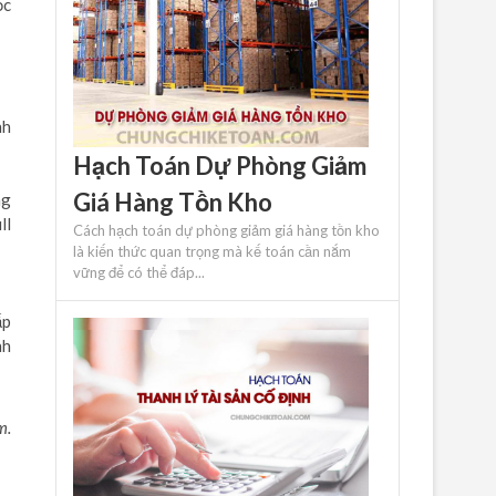
ọc
nh
Hạch Toán Dự Phòng Giảm
Giá Hàng Tồn Kho
ng
ll
Cách hạch toán dự phòng giảm giá hàng tồn kho
là kiến ​​thức quan trọng mà kế toán cần nắm
vững để có thể đáp...
ấp
nh
m.