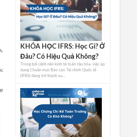
KHÓA HỌC IFRS: Học Gì? Ở
h.
Đâu? Có Hiệu Quả Không?
Trong bối cảnh nền kinh tế toàn cầu hóa, việc áp
ớc
dụng Chuẩn mực Báo cáo Tài chính Quốc tế
(IFRS) đang trở thành xu...
úp