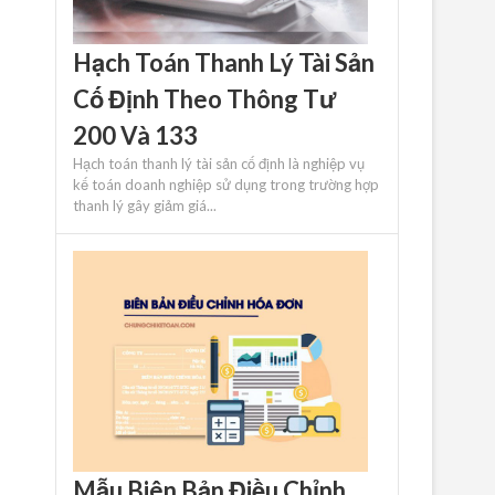
Hạch Toán Thanh Lý Tài Sản
Cố Định Theo Thông Tư
200 Và 133
Hạch toán thanh lý tài sản cố định là nghiệp vụ
kế toán doanh nghiệp sử dụng trong trường hợp
thanh lý gây giảm giá...
Mẫu Biên Bản Điều Chỉnh