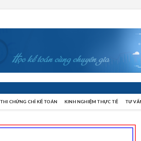
THI CHỨNG CHỈ KẾ TOÁN
KINH NGHIỆM THỰC TẾ
TƯ VẤ