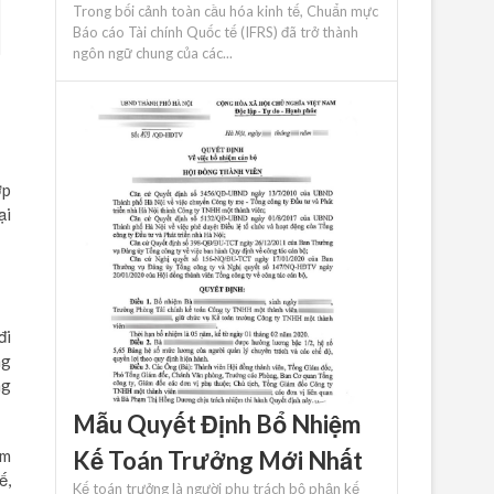
Trong bối cảnh toàn cầu hóa kinh tế, Chuẩn mực
Báo cáo Tài chính Quốc tế (IFRS) đã trở thành
ngôn ngữ chung của các...
ợp
ại
đi
ng
ng
Mẫu Quyết Định Bổ Nhiệm
êm
Kế Toán Trưởng Mới Nhất
ế,
Kế toán trưởng là người phụ trách bộ phận kế