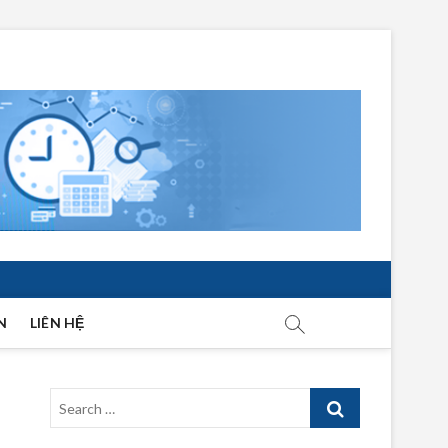
N
LIÊN HỆ
Search
…