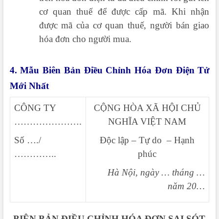
cơ quan thuế để được cấp mã. Khi nhận
được mã của cơ quan thuế, người bán giao
hóa đơn cho người mua.
4. Mẫu Biên Bản Điều Chỉnh Hóa Đơn Điện Tử
Mới Nhất
CÔNG TY
CỘNG HÒA XÃ HỘI CHỦ
………………….
NGHĨA VIỆT NAM
Số …./
Độc lập – Tự do – Hạnh
…………..
phúc
Hà Nội, ngày … tháng …
năm 20…
BIÊN BẢN ĐIỀU CHỈNH HÓA ĐƠN SAI SÓT