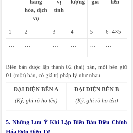
hàng
vị
lượng
giá
tiền
hóa, dịch
tính
vụ
1
2
3
4
5
6=4×5
…
…
…
…
…
…
Biên bản được lập thành 02 (hai) bản, mỗi bên giữ
01 (một) bản, có giá trị pháp lý như nhau
ĐẠI DIỆN BÊN A
ĐẠI DIỆN BÊN B
(Ký, ghi rõ họ tên)
(Ký, ghi rõ họ tên)
5. Những Lưu Ý Khi Lập Biên Bản Điều Chỉnh
Hóa Đơn Điện Tử