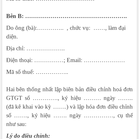
Bên B: …………………………………………….
Do ông (bà):………….. , chức vụ: ……, làm đại
diện.
Địa chỉ: ………………..
Điện thoại: ……………; Email: …………………
Mã số thuế: ……………..
Hai bên thống nhất lập biên bản điều chỉnh hoá đơn
GTGT số …………., ký hiệu ……… ngày ……..
(đã kê khai vào kỳ …….) và lập hóa đơn điều chỉnh
số ……., ký hiệu ……. ngày ……………, cụ thể
như sau:
Lý do điều chỉnh: