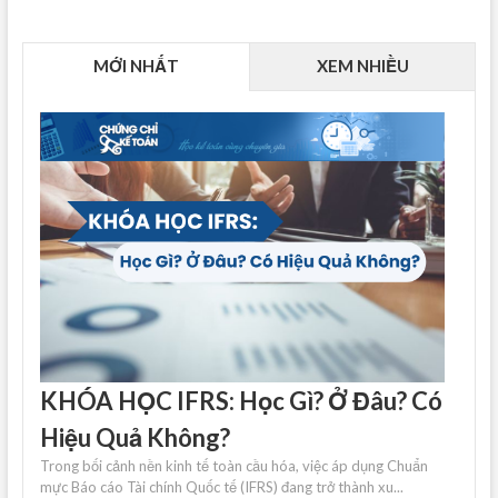
MỚI NHẤT
XEM NHIỀU
KHÓA HỌC IFRS: Học Gì? Ở Đâu? Có
Hiệu Quả Không?
Trong bối cảnh nền kinh tế toàn cầu hóa, việc áp dụng Chuẩn
mực Báo cáo Tài chính Quốc tế (IFRS) đang trở thành xu...