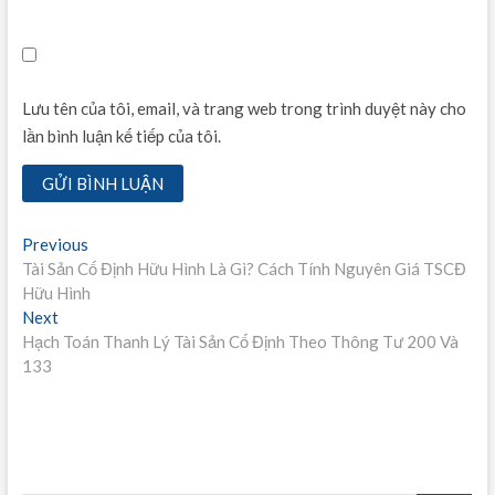
Lưu tên của tôi, email, và trang web trong trình duyệt này cho
lần bình luận kế tiếp của tôi.
Điều
Previous
Previous
post:
Tài Sản Cố Định Hữu Hình Là Gì? Cách Tính Nguyên Giá TSCĐ
hướng
Hữu Hình
bài
Next
Next
post:
Hạch Toán Thanh Lý Tài Sản Cố Định Theo Thông Tư 200 Và
viết
133