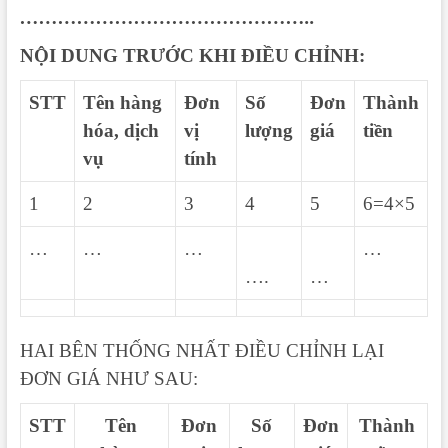
………………………………………..
NỘI DUNG TRƯỚC KHI ĐIỀU CHỈNH:
STT
Tên hàng
Đơn
Số
Đơn
Thành
hóa, dịch
vị
lượng
giá
tiền
vụ
tính
1
2
3
4
5
6=4×5
…
…
…
…
….
…
HAI BÊN THỐNG NHẤT ĐIỀU CHỈNH LẠI
ĐƠN GIÁ NHƯ SAU:
STT
Tên
Đơn
Số
Đơn
Thành