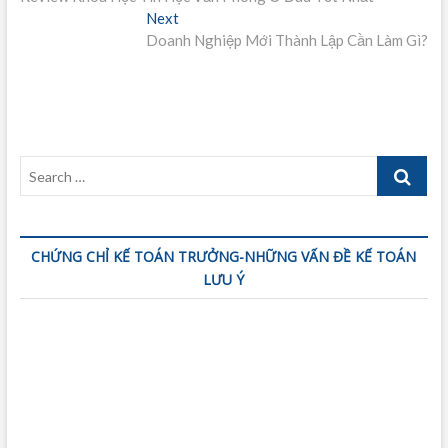
hướng
Next
Next
bài
post:
Doanh Nghiệp Mới Thành Lập Cần Làm Gì?
viết
Search
…
CHỨNG CHỈ KẾ TOÁN TRƯỞNG-NHỮNG VẤN ĐỀ KẾ TOÁN
LƯU Ý