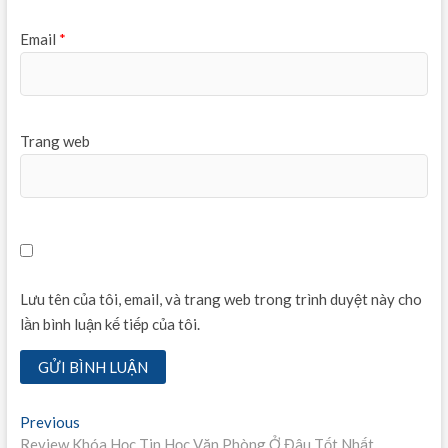
Email
*
Trang web
Lưu tên của tôi, email, và trang web trong trình duyệt này cho
lần bình luận kế tiếp của tôi.
Điều
Previous
Previous
post:
Review Khóa Học Tin Học Văn Phòng Ở Đâu Tốt Nhất